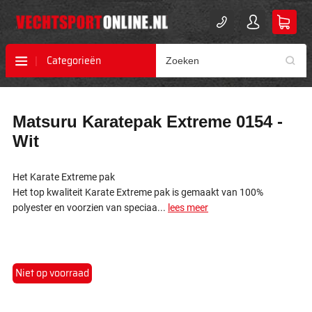
Categorieën
Ga
Ga
Matsuru Karatepak Extreme 0154 -
naar
naar
het
het
Wit
einde
begin
van
van
de
de
Het Karate Extreme pak
afbeeldingen-
afbeeldingen-
Het top kwaliteit Karate Extreme pak is gemaakt van 100%
gallerij
gallerij
polyester en voorzien van speciaa...
lees meer
Niet op voorraad