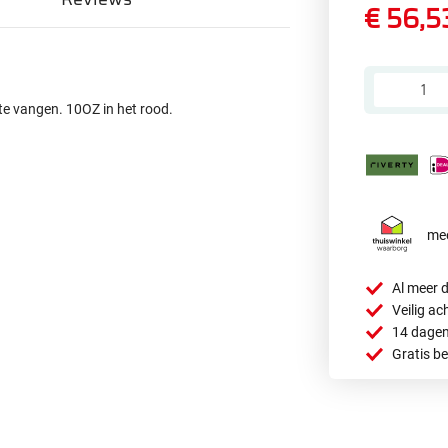
€ 56,5
te vangen. 10OZ in het rood.
mee
Al meer d
Veilig ac
14 dagen
Gratis b