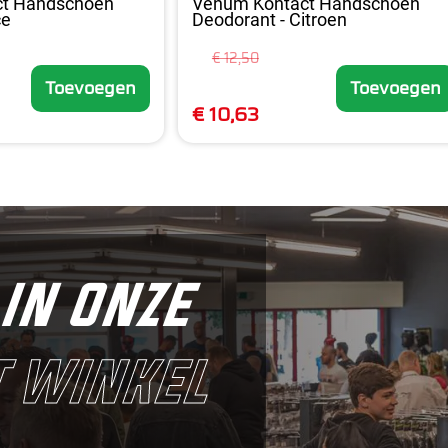
ct Handschoen
Venum Kontact Handschoen
ce
Deodorant - Citroen
€ 12,50
Toevoegen
Toevoegen
€ 10,63
in onze
 winkel