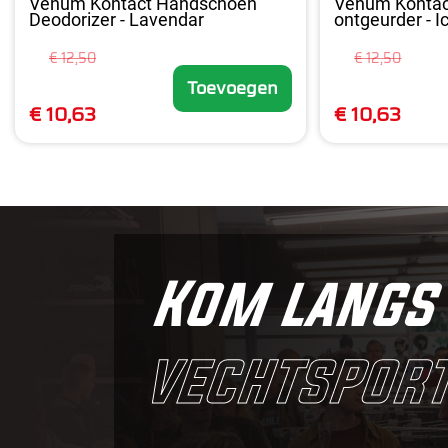
Venum Kontact Handschoen
Venum Konta
Deodorizer - Lavendar
ontgeurder - I
€ 12,50
€ 12,50
Toevoegen
€ 10,63
€ 10,63
Kom langs 
vechtsport