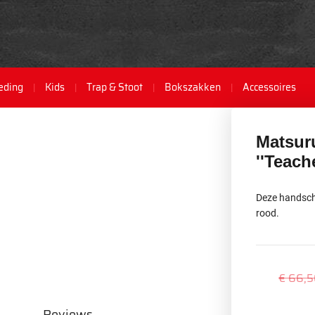
eding
Kids
Trap & Stoot
Bokszakken
Accessoires
Matsur
''Teach
Deze handscho
rood.
€ 66,
Reviews