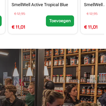
SmellWell Active Tropical Blue
SmellWell A
€ 12,95
€ 12,95
Toevoegen
€ 11,01
€ 11,01