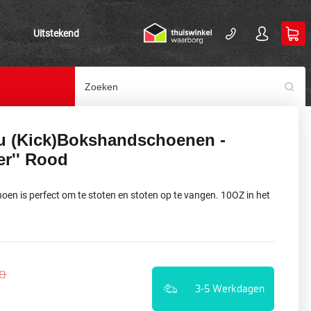
Uitstekend
u (Kick)Bokshandschoenen -
er'' Rood
en is perfect om te stoten en stoten op te vangen. 10OZ in het
50
3-5 Werkdagen