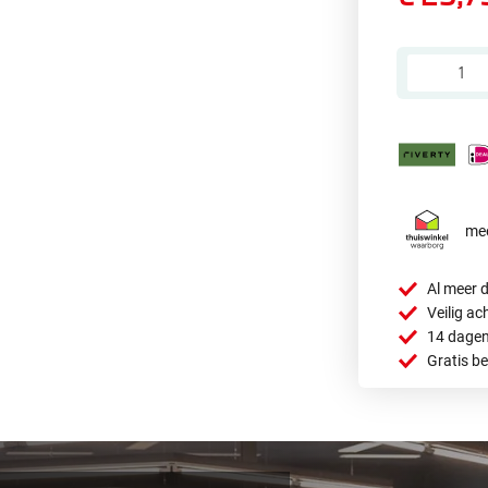
mee
Al meer d
Veilig ac
14 dagen
Gratis b