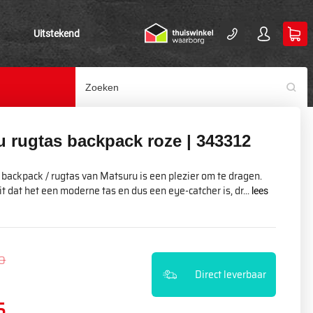
Uitstekend
u rugtas backpack roze | 343312
backpack / rugtas van Matsuru is een plezier om te dragen.
it dat het een moderne tas en dus een eye-catcher is, dr...
lees
0
Direct leverbaar
5