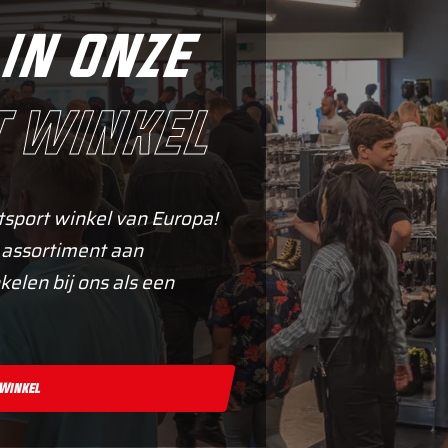
in onze
 winkel
tsport winkel van Europa!
 assortiment aan
kelen bij ons als een
 Winkel