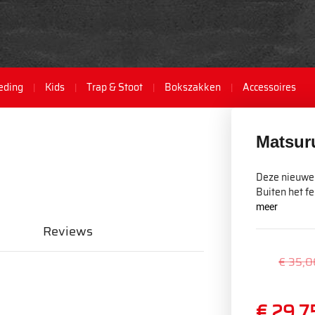
eding
Kids
Trap & Stoot
Bokszakken
Accessoires
Matsur
Deze nieuwe 
Buiten het fe
meer
Reviews
€ 35,0
€ 29,7