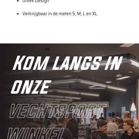
Uniek Design
Verkrijgbaar in de maten S, M, L en XL
Kom langs in
onze
vechtsport
winkel