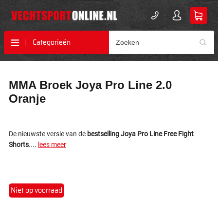
Categorieën
Ga
Ga
MMA Broek Joya Pro Line 2.0
naar
naar
het
het
Oranje
einde
begin
van
van
de
de
afbeeldingen-
afbeeldingen-
De nieuwste versie van de
bestselling Joya Pro Line Free Fight
gallerij
gallerij
Shorts
....
lees meer
Niet op voorraad