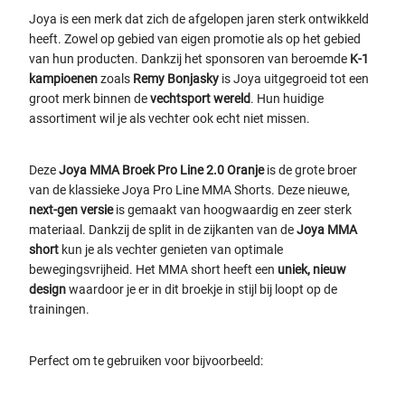
Joya is een merk dat zich de afgelopen jaren sterk ontwikkeld
heeft. Zowel op gebied van eigen promotie als op het gebied
van hun producten. Dankzij het sponsoren van beroemde
K-1
kampioenen
zoals
Remy Bonjasky
is Joya uitgegroeid tot een
groot merk binnen de
vechtsport wereld
. Hun huidige
assortiment wil je als vechter ook echt niet missen.
Deze
Joya MMA Broek Pro Line 2.0 Oranje
is de grote broer
van de klassieke Joya Pro Line MMA Shorts. Deze nieuwe,
next-gen versie
is gemaakt van hoogwaardig en zeer sterk
materiaal. Dankzij de split in de zijkanten van de
Joya MMA
short
kun je als vechter genieten van optimale
bewegingsvrijheid. Het MMA short heeft een
uniek, nieuw
design
waardoor je er in dit broekje in stijl bij loopt op de
trainingen.
Perfect om te gebruiken voor bijvoorbeeld: