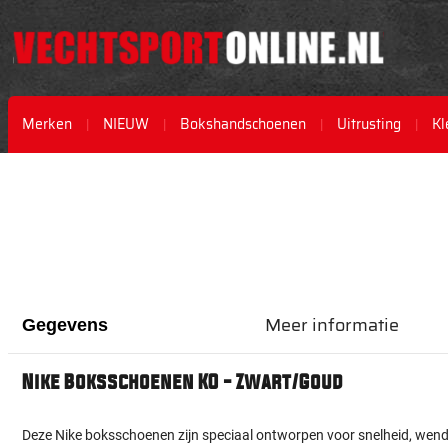
Merken
NIEUW
Bokshandschoenen
Uitrusting
Kl
Ga
Ga
naar
naar
het
het
einde
begin
van
van
de
de
afbeeldingen-
afbeeldingen-
gallerij
gallerij
Meer informatie
Gegevens
Nike Boksschoenen KO - Zwart/Goud
Deze Nike boksschoenen zijn speciaal ontworpen voor snelheid, we