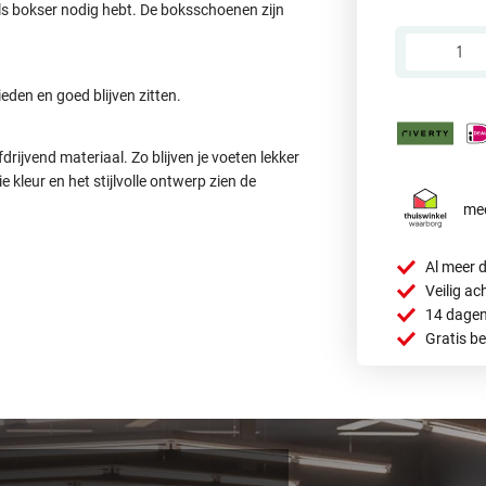
 als bokser nodig hebt. De boksschoenen zijn
den en goed blijven zitten.
rijvend materiaal. Zo blijven je voeten lekker
kleur en het stijlvolle ontwerp zien de
mee
Al meer d
Veilig ac
14 dagen
Gratis b