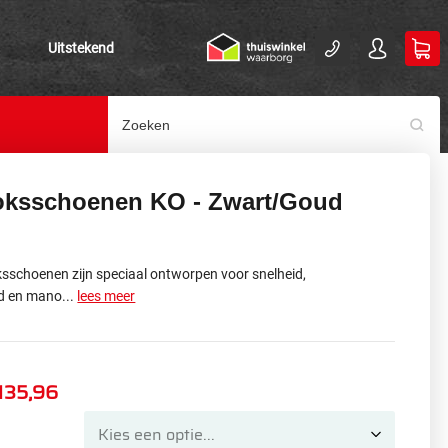
Uitstekend
oksschoenen KO - Zwart/Goud
sschoenen zijn speciaal ontworpen voor snelheid,
d en mano...
lees meer
135,96