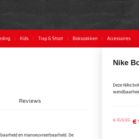
eding
Kids
Trap & Stoot
Bokszakken
Accessoires
Nike B
Deze Nike bok
wendbaarhei
Reviews
€ 159,95
€ 
ndbaarheid en manoeuvreerbaarheid.
De