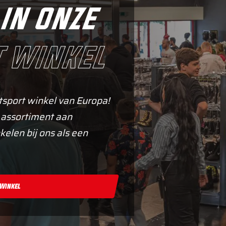
in onze
 winkel
tsport winkel van Europa!
 assortiment aan
kelen bij ons als een
 Winkel