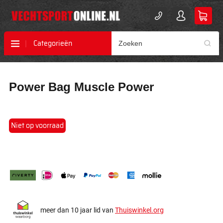
Categorieën
Ga
Ga
Power Bag Muscle Power
naar
naar
het
het
einde
begin
van
van
Niet op voorraad
de
de
afbeeldingen-
afbeeldingen-
gallerij
gallerij
meer dan 10 jaar lid van
Thuiswinkel.org