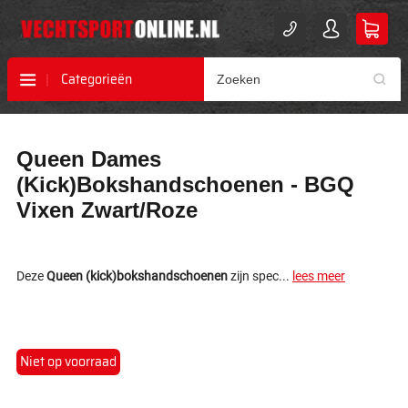
Categorieën
Ga
Ga
Queen Dames
naar
naar
het
het
(Kick)Bokshandschoenen - BGQ
einde
begin
Vixen Zwart/Roze
van
van
de
de
afbeeldingen-
afbeeldingen-
gallerij
gallerij
Deze
Queen (kick)bokshandschoenen
zijn spec...
lees meer
Niet op voorraad