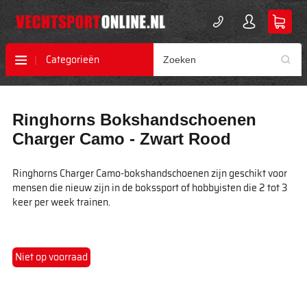
Categorieën
Ga
Ga
Ringhorns Bokshandschoenen
naar
naar
het
het
Charger Camo - Zwart Rood
einde
begin
van
van
Ringhorns Charger Camo-bokshandschoenen zijn geschikt voor
de
de
mensen die nieuw zijn in de bokssport of hobbyisten die 2 tot 3
afbeeldingen-
afbeeldingen-
keer per week trainen.
gallerij
gallerij
Niet op voorraad