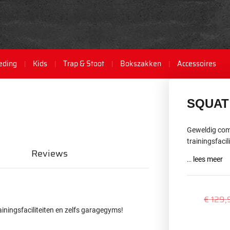
eding
Kids
Trap & Stoot
Bokszakken
Accessoires
SQUAT
Geweldig com
trainingsfaci
Reviews
...
lees meer
€ 129,
ningsfaciliteiten en zelfs garagegyms!