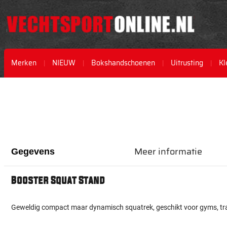
Merken
NIEUW
Bokshandschoenen
Uitrusting
Kl
Ga
Ga
naar
naar
het
het
einde
begin
van
van
de
de
afbeeldingen-
afbeeldingen-
Meer informatie
Gegevens
gallerij
gallerij
Booster Squat Stand
Geweldig compact maar dynamisch squatrek, geschikt voor gyms, trai