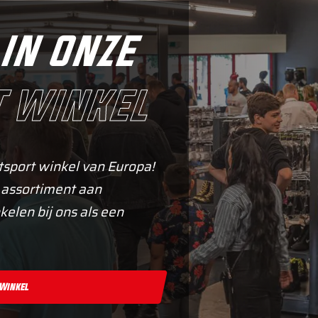
in onze
 winkel
tsport winkel van Europa!
 assortiment aan
kelen bij ons als een
 Winkel