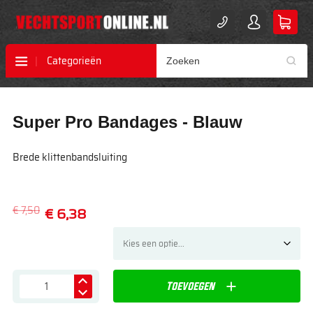
Categorieën
Ga
Ga
Super Pro Bandages - Blauw
naar
naar
het
het
einde
begin
Brede klittenbandsluiting
van
van
de
de
afbeeldingen-
afbeeldingen-
gallerij
gallerij
€ 7,50
€ 6,38
Toevoegen