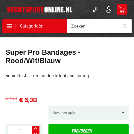
Categorieën
Ga
Ga
Super Pro Bandages -
naar
naar
het
het
Rood/Wit/Blauw
einde
begin
van
van
Semi-elastisch en brede klittenbandsluiting
de
de
afbeeldingen-
afbeeldingen-
gallerij
gallerij
€ 7,50
€ 6,38
Toevoegen