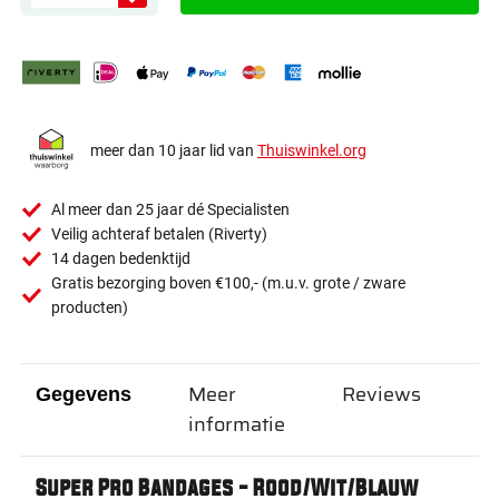
meer dan 10 jaar lid van
Thuiswinkel.org
Al meer dan 25 jaar dé Specialisten
Veilig achteraf betalen (Riverty)
14 dagen bedenktijd
Gratis bezorging boven €100,- (m.u.v. grote / zware
producten)
Meer
Reviews
Gegevens
informatie
Super Pro Bandages - Rood/Wit/Blauw