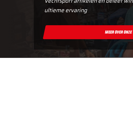
Vechtsport artikelen en beleef win
ultieme ervaring
Meer Over Onze