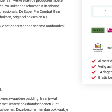
nder aan welke eisen de producten moeten
oxer Pro Bokshandschoenen Klittenband
ofessionals. De Super Pro Combat Gear
boksen, origineel boksen en K1.
n je het onderstaande schema aanhouden:
mee
Al meer d
Veilig ac
14 dagen
Gratis b
t.
kkere/zwaardere padding, train je wat
er met lichtere bokshandschoenen kunt
schoenen. Deze beschermen dan ook vaak je