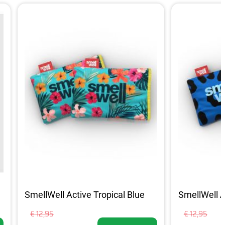
SmellWell Active Tropical Blue
SmellWell A
€ 12,95
€ 12,95