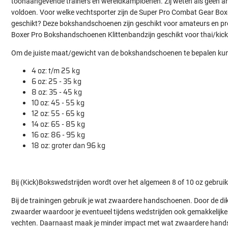
toonaangevende trainers en wereldkampioenen. Zij weten als geen a
voldoen. Voor welke vechtsporter zijn de Super Pro Combat Gear B
geschikt? Deze bokshandschoenen zijn geschikt voor amateurs en pr
Boxer Pro Bokshandschoenen Klittenbandzijn geschikt voor thai/kick
Om de juiste maat/gewicht van de bokshandschoenen te bepalen ku
4 oz: t/m 25 kg
6 oz: 25 - 35 kg
8 oz: 35 - 45 kg
10 oz: 45 - 55 kg
12 oz: 55 - 65 kg
14 oz: 65 - 85 kg
16 oz: 86 - 95 kg
18 oz: groter dan 96 kg
Bij (Kick)Bokswedstrijden wordt over het algemeen 8 of 10 oz gebruik
Bij de trainingen gebruik je wat zwaardere handschoenen. Door de di
zwaarder waardoor je eventueel tijdens wedstrijden ook gemakkelijk
vechten. Daarnaast maak je minder impact met wat zwaardere hand