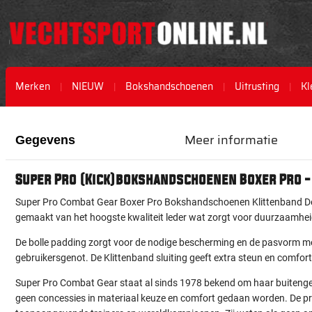
Merken
NIEUW
Bokshandschoenen
Uitrusting
Kl
Ga
Ga
naar
naar
Meer informatie
Gegevens
het
het
einde
begin
van
van
Super Pro (Kick)bokshandschoenen Boxer Pro 
de
de
afbeeldingen-
afbeeldingen-
Super Pro Combat Gear Boxer Pro Bokshandschoenen Klittenband De
gallerij
gallerij
gemaakt van het hoogste kwaliteit leder wat zorgt voor duurzaamhei
De bolle padding zorgt voor de nodige bescherming en de pasvorm me
gebruikersgenot. De Klittenband sluiting geeft extra steun en comfort
Super Pro Combat Gear staat al sinds 1978 bekend om haar buitenge
geen concessies in materiaal keuze en comfort gedaan worden. De p