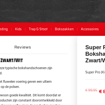
eding
Kids
Trap & Stoot
Bokszakken
Accessoires
Reviews
Super 
Boksha
Zwart/
- Zwart/Wit
ze typische bokshandschoenen zijn
Super Pro (K
d.
t fluwelen voering geven een ultiem
 op de polsen.
€ 99,95
€ 
woon goede kwaliteit. Dit komt doordat er
roducten zijn constant doorontwikkeld door