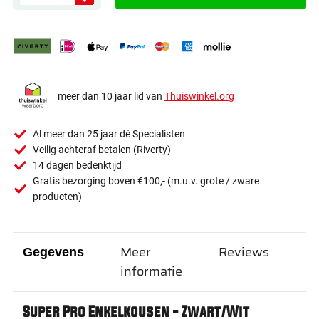
meer dan 10 jaar lid van
Thuiswinkel.org
Al meer dan 25 jaar dé Specialisten
Veilig achteraf betalen (Riverty)
14 dagen bedenktijd
Gratis bezorging boven €100,- (m.u.v. grote / zware
producten)
Meer
Reviews
Gegevens
informatie
Super Pro Enkelkousen - Zwart/Wit