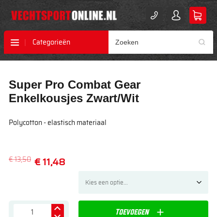
Categorieën
Ga
Ga
Super Pro Combat Gear
naar
naar
het
het
Enkelkousjes Zwart/Wit
einde
begin
van
van
Polycotton - elastisch materiaal
de
de
afbeeldingen-
afbeeldingen-
gallerij
gallerij
€ 13,50
€ 11,48
Toevoegen