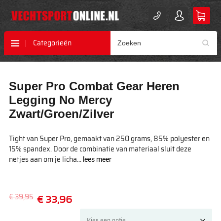
Categorieën
Ga
Ga
Super Pro Combat Gear Heren
naar
naar
het
het
Legging No Mercy
einde
begin
Zwart/Groen/Zilver
van
van
de
de
afbeeldingen-
afbeeldingen-
Tight van Super Pro, gemaakt van 250 grams, 85% polyester en
gallerij
gallerij
15% spandex. Door de combinatie van materiaal sluit deze
netjes aan om je licha...
lees meer
€ 39,95
€ 33,96