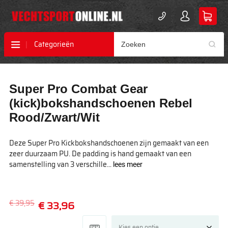
Categorieën
Ga
Ga
Super Pro Combat Gear
naar
naar
het
het
(kick)bokshandschoenen Rebel
einde
begin
Rood/Zwart/Wit
van
van
de
de
afbeeldingen-
afbeeldingen-
Deze Super Pro Kickbokshandschoenen zijn gemaakt van een
gallerij
gallerij
zeer duurzaam PU. De padding is hand gemaakt van een
samenstelling van 3 verschille...
lees meer
€ 39,95
€ 33,96