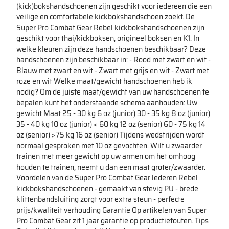
(kick)bokshandschoenen zijn geschikt voor iedereen die een
veilige en comfortabele kickbokshandschoen zoekt. De
Super Pro Combat Gear Rebel kickbokshandschoenen zijn
geschikt voor thai/kickboksen, origineel boksen en K1. In
welke kleuren zijn deze handschoenen beschikbaar? Deze
handschoenen zijn beschikbaar in: - Rood met zwart en wit -
Blauw met zwart en wit - Zwart met grijs en wit - Zwart met
roze en wit Welke maat/gewicht handschoenen heb ik
nodig? Om de juiste maat/gewicht van uw handschoenen te
bepalen kunt het onderstaande schema aanhouden: Uw
gewicht Maat 25 - 30 kg 6 oz (junior) 30 - 35 kg 8 oz (junior)
35 - 40 kg 10 oz (junior) < 60 kg 12 oz (senior) 60 - 75 kg 14
oz (senior) >75 kg 16 oz (senior) Tijdens wedstrijden wordt
normaal gesproken met 10 oz gevochten. Wilt u zwaarder
trainen met meer gewicht op uw armen om het omhoog
houden te trainen, neemt u dan een maat groter/zwaarder.
Voordelen van de Super Pro Combat Gear lederen Rebel
kickbokshandschoenen - gemaakt van stevig PU - brede
klittenbandsluiting zorgt voor extra steun - perfecte
prijs/kwaliteit verhouding Garantie Op artikelen van Super
Pro Combat Gear zit 1 jaar garantie op productiefouten. Tips