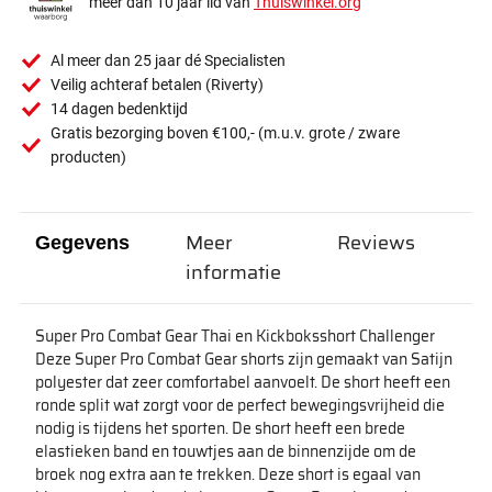
meer dan 10 jaar lid van
Thuiswinkel.org
Al meer dan 25 jaar dé Specialisten
Veilig achteraf betalen (Riverty)
14 dagen bedenktijd
Gratis bezorging boven €100,- (m.u.v. grote / zware
producten)
Meer
Reviews
Gegevens
informatie
Super Pro Combat Gear Thai en Kickboksshort Challenger
Deze Super Pro Combat Gear shorts zijn gemaakt van Satijn
polyester dat zeer comfortabel aanvoelt. De short heeft een
ronde split wat zorgt voor de perfect bewegingsvrijheid die
nodig is tijdens het sporten. De short heeft een brede
elastieken band en touwtjes aan de binnenzijde om de
broek nog extra aan te trekken. Deze short is egaal van