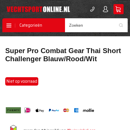
Categorieën
Ga
Ga
Super Pro Combat Gear Thai Short
naar
naar
het
het
Challenger Blauw/Rood/Wit
einde
begin
van
van
de
de
afbeeldingen-
afbeeldingen-
Niet op voorraad
gallerij
gallerij