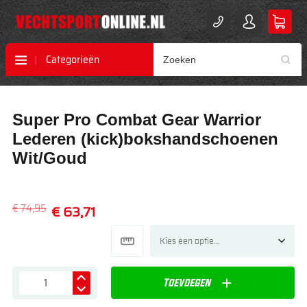
Categorieën
Ga
Ga
Super Pro Combat Gear Warrior
naar
naar
het
het
Lederen (kick)bokshandschoenen
einde
begin
Wit/Goud
van
van
de
de
afbeeldingen-
afbeeldingen-
gallerij
gallerij
€ 74,95
€ 63,71
Toevoegen