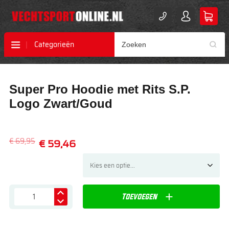
Categorieën
Ga
Ga
Super Pro Hoodie met Rits S.P.
naar
naar
het
het
Logo Zwart/Goud
einde
begin
van
van
de
de
€ 69,95
€ 59,46
afbeeldingen-
afbeeldingen-
gallerij
gallerij
Toevoegen