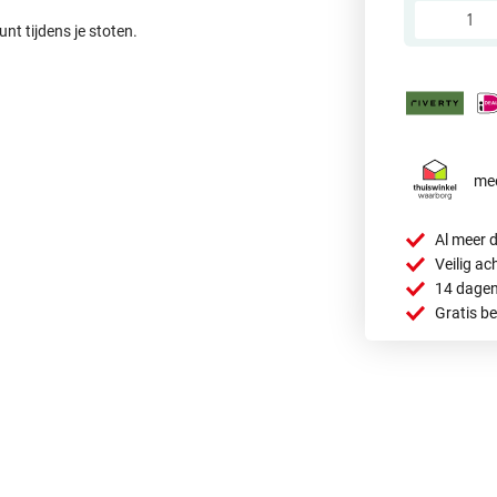
unt tijdens je stoten.
.
mee
Al meer d
Veilig ac
14 dagen
Gratis b