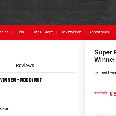
eding
Kids
Trap & Stoot
Bokszakken
Accessoires
Super 
Winner
Reviews
Gemaakt van 
Winner - Rood/Wit
€ 64,95
€ 
pasvorm.