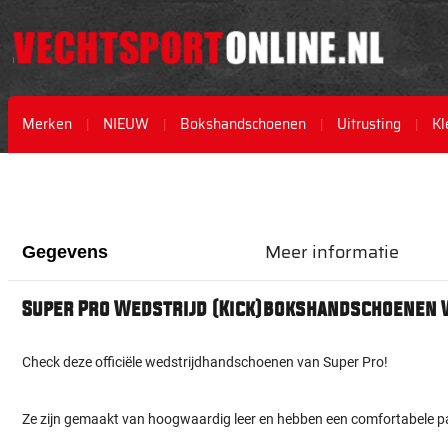
Merken
NIEUW
Bokshandschoenen
Uitrusting
Kl
Ga
Ga
naar
naar
het
het
einde
begin
Meer informatie
van
van
Gegevens
de
de
afbeeldingen-
afbeeldingen-
Super Pro Wedstrijd (Kick)bokshandschoenen 
gallerij
gallerij
Check deze officiële wedstrijdhandschoenen van Super Pro!
Ze zijn gemaakt van hoogwaardig leer en hebben een comfortabele 