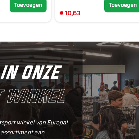
Toevoegen
Toevoegen
€ 10,63
in onze
 winkel
tsport winkel van Europa!
 assortiment aan