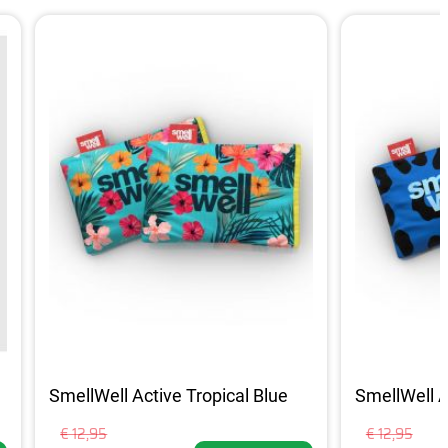
SmellWell Active Tropical Blue
SmellWell A
€ 12,95
€ 12,95