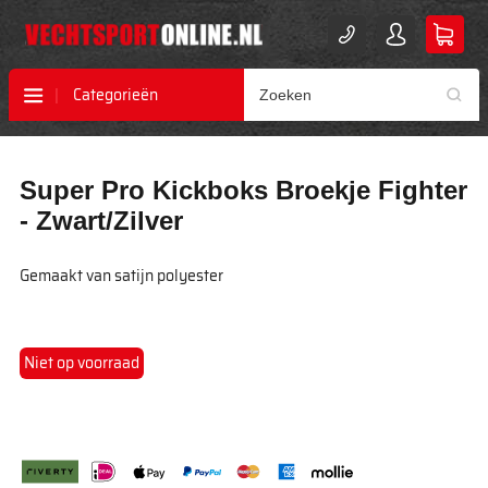
Categorieën
Ga
Ga
Super Pro Kickboks Broekje Fighter
naar
naar
het
het
- Zwart/Zilver
einde
begin
van
van
Gemaakt van satijn polyester
de
de
afbeeldingen-
afbeeldingen-
gallerij
gallerij
Niet op voorraad