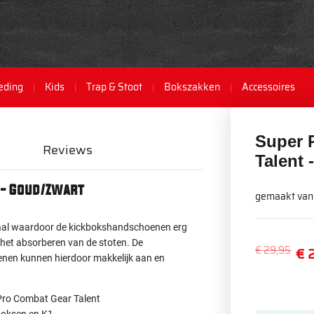
eding
Kids
Trap & Stoot
Bokszakken
Accessoires
Super 
Reviews
Talent 
 - Goud/Zwart
gemaakt van
iaal waardoor de kickbokshandschoenen erg
r het absorberen van de stoten. De
€ 29,95
€ 
oenen kunnen hierdoor makkelijk aan en
 Pro Combat Gear Talent
boksen en K1.