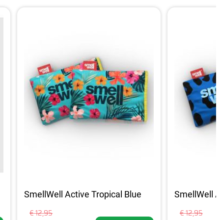
SmellWell Active Tropical Blue
SmellWell A
€ 12,95
€ 12,95