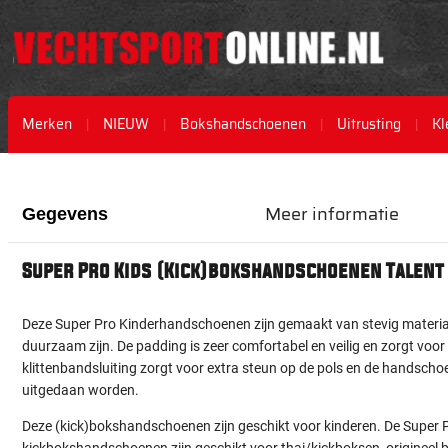
Merken
NIEUW
Bokshandschoenen
Uitrusting
Kl
Ga
Ga
naar
naar
het
het
Meer informatie
Gegevens
einde
begin
van
van
Super Pro Kids (Kick)bokshandschoenen Talent
de
de
afbeeldingen-
afbeeldingen-
gallerij
gallerij
Deze Super Pro Kinderhandschoenen zijn gemaakt van stevig mater
duurzaam zijn. De padding is zeer comfortabel en veilig en zorgt voo
klittenbandsluiting zorgt voor extra steun op de pols en de handsch
uitgedaan worden.
Deze (kick)bokshandschoenen zijn geschikt voor kinderen. De Super
kickbokshandschoenen zijn geschikt voor thai/kickboksen, origineel 