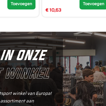
Toevoegen
Toevoegen
€ 10,63
in onze
 winkel
tsport winkel van Europa!
 assortiment aan