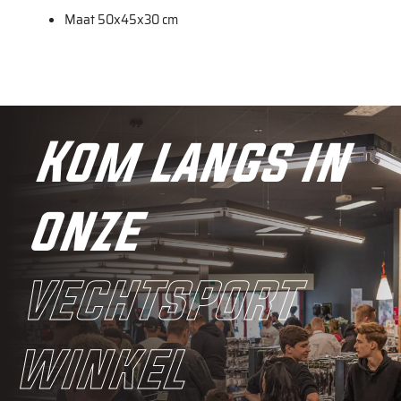
Maat 50x45x30 cm
Kom langs in
onze
vechtsport
winkel