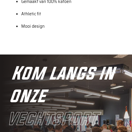
Gemaakt van 100% katoen
Athletic fit
Mooi design
Kom langs in
onze
vechtsport