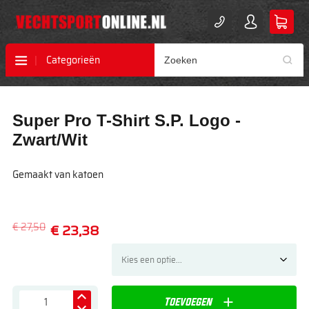
Categorieën
Ga
Ga
Super Pro T-Shirt S.P. Logo -
naar
naar
het
het
Zwart/Wit
einde
begin
van
van
Gemaakt van katoen
de
de
afbeeldingen-
afbeeldingen-
gallerij
gallerij
€ 27,50
€ 23,38
Toevoegen