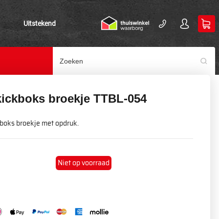
Uitstekend
kickboks broekje TTBL-054
kboks broekje met opdruk.
Niet op voorraad