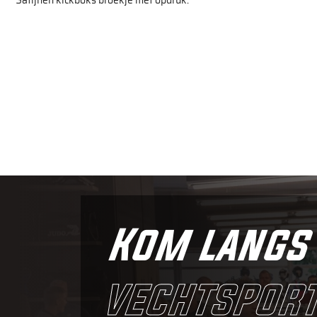
Satijnen kickboks broekje met opdruk.
Kom langs 
vechtsport