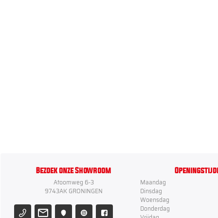
Bezoek onze Showroom
Openingstijd
Atoomweg 6-3
Maandag
9743AK GRONINGEN
Dinsdag
Woensdag
Donderdag
Vrijdag