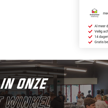
mee
Al meer d
Veilig ac
14 dagen
Gratis b
in onze
 winkel