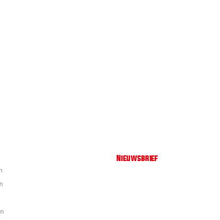
Nieuwsbrief
n
en
en