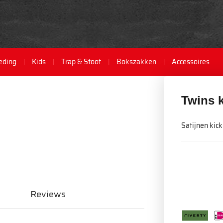
eding
Kids
Trap & Stoot
Bokszakken
Accessoires
Twins 
Satijnen kic
Reviews