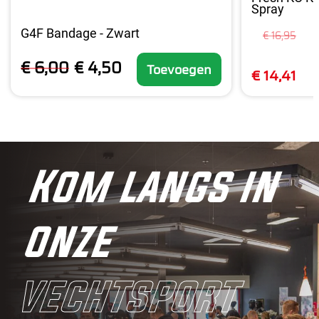
Spray
G4F Bandage - Zwart
€ 16,95
€ 6,00
€ 4,50
Toevoegen
€ 14,41
Kom langs in
onze
vechtsport