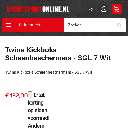
Categorieën
Ga
Ga
Twins Kickboks
naar
naar
het
het
Scheenbeschermers - SGL 7 Wit
einde
begin
van
van
Twins Kickboks Scheenbeschermers - SGL 7 Wit
de
de
afbeeldingen-
afbeeldingen-
gallerij
gallerij
€ 132,00
Er zit
korting
op eigen
voorraad!
Andere