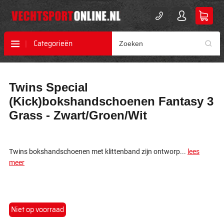
Categorieën
Ga
Ga
Twins Special
naar
naar
het
het
(Kick)bokshandschoenen Fantasy 3
einde
begin
Grass - Zwart/Groen/Wit
van
van
de
de
afbeeldingen-
afbeeldingen-
gallerij
gallerij
Twins bokshandschoenen met klittenband zijn ontworp...
lees
meer
Niet op voorraad