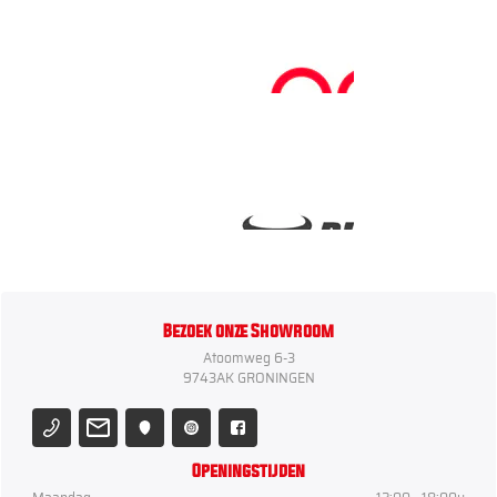
Bezoek onze Showroom
Atoomweg 6-3
9743AK GRONINGEN
Openingstijden