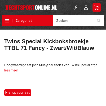
Categorieën
Ga
Ga
Twins Special Kickboksbroekje
naar
naar
het
het
TTBL 71 Fancy - Zwart/Wit/Blauw
einde
begin
van
van
de
de
afbeeldingen-
afbeeldingen-
Hoogwaardige satijnen Muaythai shorts van Twins Special afge...
gallerij
gallerij
lees meer
Niet op voorraad