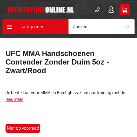
Categorieën
Ga
Ga
UFC MMA Handschoenen
naar
naar
het
het
Contender Zonder Duim 5oz -
einde
begin
Zwart/Rood
van
van
de
de
afbeeldingen-
afbeeldingen-
gallerij
gallerij
Je bent klaar voor MMA en Freefight zak- en padtraining met de...
lees meer
Niet op voorraad