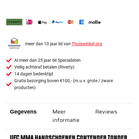
meer dan 10 jaar lid van
Thuiswinkel.org
Al meer dan 25 jaar dé Specialisten
Veilig achteraf betalen (Riverty)
14 dagen bedenktijd
Gratis bezorging boven €100,- (m.u.v. grote / zware
producten)
Meer
Reviews
Gegevens
informatie
UFC MMA Handschoenen Contender Zonder