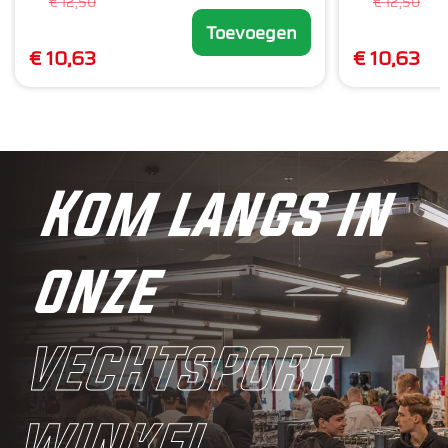
€ 12,50
€ 12,50
Toevoegen
€ 10,63
€ 10,63
Kom langs in
onze
vechtsport
winkel