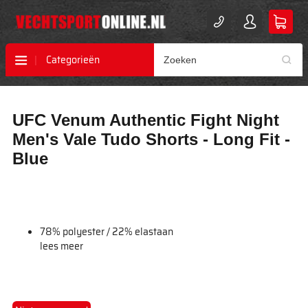
Categorieën
Ga
Ga
UFC Venum Authentic Fight Night
naar
naar
het
het
Men's Vale Tudo Shorts - Long Fit -
einde
begin
Blue
van
van
de
de
afbeeldingen-
afbeeldingen-
gallerij
gallerij
78% polyester / 22% elastaan
lees meer