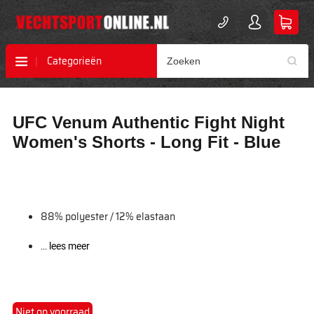
Categorieën
Ga
Ga
UFC Venum Authentic Fight Night
naar
naar
het
het
Women's Shorts - Long Fit - Blue
einde
begin
van
van
de
de
afbeeldingen-
afbeeldingen-
gallerij
gallerij
88% polyester / 12% elastaan
...
lees meer
Niet op voorraad