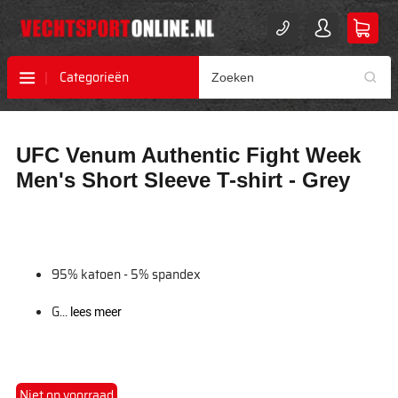
Categorieën
Ga
Ga
UFC Venum Authentic Fight Week
naar
naar
het
het
Men's Short Sleeve T-shirt - Grey
einde
begin
van
van
de
de
afbeeldingen-
afbeeldingen-
gallerij
gallerij
95% katoen - 5% spandex
G...
lees meer
Niet op voorraad