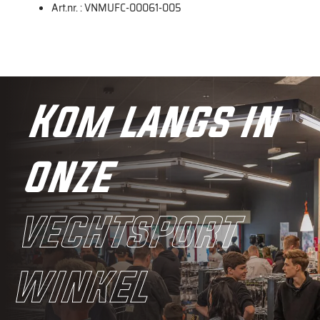
Art.nr. : VNMUFC-00061-005
Kom langs in
onze
vechtsport
winkel