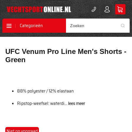
Categorieën
Ga
Ga
UFC Venum Pro Line Men's Shorts -
naar
naar
het
het
Green
einde
begin
van
van
de
de
afbeeldingen-
afbeeldingen-
gallerij
gallerij
88% polyester / 12% elastaan
Ripstop-weefsel: waterdi...
lees meer
Niet op voorraad