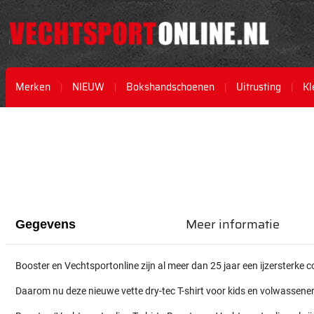
Merken
NIEUW
Bokshandschoenen
Uitrusting
Kl
Ga
Ga
naar
naar
het
het
einde
begin
van
van
de
de
afbeeldingen-
afbeeldingen-
gallerij
gallerij
Meer informatie
Gegevens
Booster en Vechtsportonline zijn al meer dan 25 jaar een ijzersterke 
Daarom nu deze nieuwe vette dry-tec T-shirt voor kids en volwassene