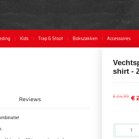
eding
Kids
Trap & Stoot
Bokszakken
Accessoires
Vechtsp
shirt -
€ 24,99
€ 
Reviews
combinatie!
n.