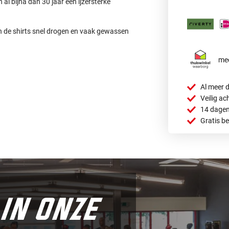
al bijna dan 30 jaar een ijzersterke
 en de shirts snel drogen en vaak gewassen
mee
Al meer d
Veilig ac
14 dagen
Gratis b
in onze