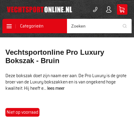
Categorieën
Ga
Ga
Vechtsportonline Pro Luxury
naar
naar
het
het
Bokszak - Bruin
einde
begin
van
van
Deze bokszak doet zijn naam eer aan. De Pro Luxury is de grote
de
de
broer van de Luxury bokszakken en is van ongekend hoge
afbeeldingen-
afbeeldingen-
kwaliteit. Hij heeft e...
lees meer
gallerij
gallerij
Niet op voorraad