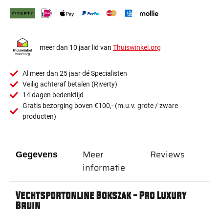
meer dan 10 jaar lid van
Thuiswinkel.org
Al meer dan 25 jaar dé Specialisten
Veilig achteraf betalen (Riverty)
14 dagen bedenktijd
Gratis bezorging boven €100,- (m.u.v. grote / zware
producten)
Meer
Reviews
Gegevens
informatie
Vechtsportonline Bokszak - Pro Luxury
Bruin