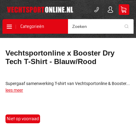
Categorieën
Ga
Ga
Vechtsportonline x Booster Dry
naar
naar
het
het
Tech T-Shirt - Blauw/Rood
einde
begin
van
van
de
de
afbeeldingen-
afbeeldingen-
Supergaaf samenwerking T-shirt van Vechtsportonline & Booster...
gallerij
gallerij
lees meer
Niet op voorraad