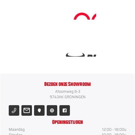
Bezoek onze Showroom
Atoomweg 6-3
9743AK GRONINGEN
Openingstijden
Maandag
12:00 - 18:00u
Dinsdag
10:00 - 18:00u