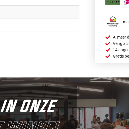
mee
Al meer d
Veilig ac
14 dagen
Gratis b
in onze
 winkel