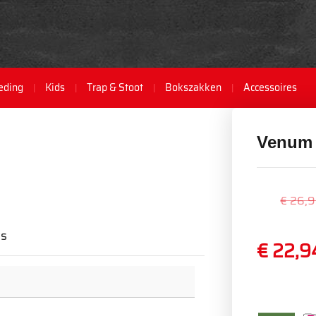
eding
Kids
Trap & Stoot
Bokszakken
Accessoires
Venum 
€ 26,
ws
€ 22,9