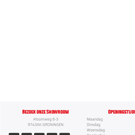
Bezoek onze Showroom
Openingstijd
Atoomweg 6-3
Maandag
9743AK GRONINGEN
Dinsdag
Woensdag