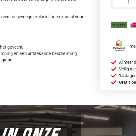
n een toegevoegd exclusief ademkanaal voor
het gevecht.
mee
emping en een uitstekende bescherming.
ygiëne.
Al meer d
Veilig ac
14 dagen
Gratis b
in onze