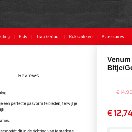
eding
Kids
Trap & Stoot
Bokszakken
Accessoires
Venum 
Bitje/G
Reviews
€ 14,9
ming.
 een perfecte pasvorm te bieden, terwijl je
€ 12,7
jft.
aties.
spreidt dit in de richting van je sterkste