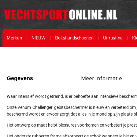
Merken
NIEUW
Bokshandschoenen
Uitrusting
Kl
Ga
Ga
naar
naar
het
het
einde
begin
van
van
Meer informatie
Gegevens
de
de
afbeeldingen-
afbeeldingen-
gallerij
gallerij
Waar intensief wordt getraind, is er behoefte aan intensieve bescher
Onze Venum 'Challenger' gebitsbeschermer is nieuw en verbeterd om je
beschermd wordt en ervoor zorgt dat alles in je mond op zijn plaats bli
Het ontwerp op maat helpt blessures voorkomen en verbetert je prest
Het onderste rubberen frame absorbeert de schok wanneer je bijt en ver