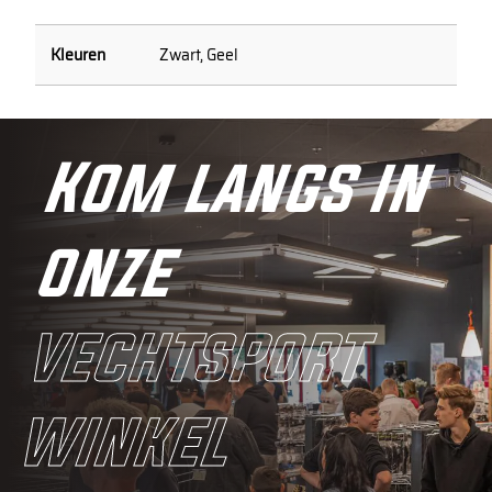
Zwart, Geel
Kom langs in
onze
vechtsport
winkel