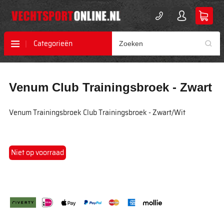
Categorieën
Ga
Ga
Venum Club Trainingsbroek - Zwart
naar
naar
het
het
einde
begin
Venum Trainingsbroek Club Trainingsbroek - Zwart/Wit
van
van
de
de
afbeeldingen-
afbeeldingen-
gallerij
gallerij
Niet op voorraad