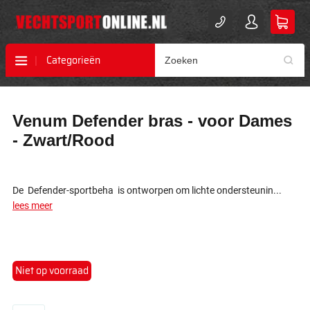
Categorieën
Ga
Ga
Venum Defender bras - voor Dames
naar
naar
het
het
- Zwart/Rood
einde
begin
van
van
de
de
afbeeldingen-
afbeeldingen-
De Defender-sportbeha is ontworpen om lichte ondersteunin...
gallerij
gallerij
lees meer
Niet op voorraad