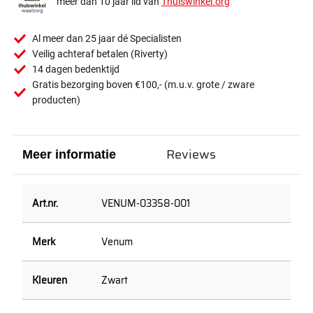
meer dan 10 jaar lid van
Thuiswinkel.org
Al meer dan 25 jaar dé Specialisten
Veilig achteraf betalen (Riverty)
14 dagen bedenktijd
Gratis bezorging boven €100,- (m.u.v. grote / zware
producten)
Reviews
Meer informatie
VENUM-03358-001
Venum
Zwart