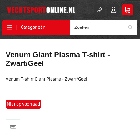
Categorieën
Ga
Ga
Venum Giant Plasma T-shirt -
naar
naar
het
het
Zwart/Geel
einde
begin
van
van
Venum T-shirt Giant Plasma - Zwart/Geel
de
de
afbeeldingen-
afbeeldingen-
gallerij
gallerij
Niet op voorraad