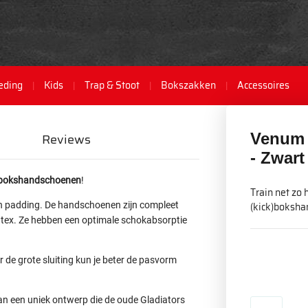
eding
Kids
Trap & Stoot
Bokszakken
Accessoires
Venum 
Reviews
- Zwart
k)bokshandschoenen
!
Train net zo 
n padding. De handschoenen zijn compleet
(kick)boksh
ntex. Ze hebben een optimale schokabsorptie
r de grote sluiting kun je beter de pasvorm
n een uniek ontwerp die de oude Gladiators