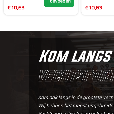
Toevoegen
€ 10,63
€ 10,63
Kom langs 
vechtsport
Kom ook langs in de grootste vech
Wij hebben het meest uitgebreide
Vechtsport artikelen en beleef win