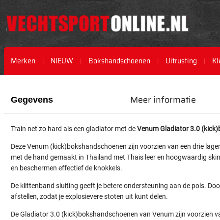
Merken
NIEUW
Bokshandschoenen
Uitrusting
Kl
Ga
Ga
naar
naar
Meer informatie
Gegevens
het
het
einde
begin
van
van
Train net zo hard als een gladiator met de
Venum Gladiator 3.0 (kic
de
de
afbeeldingen-
afbeeldingen-
Deze Venum (kick)bokshandschoenen zijn voorzien van een drie lage
gallerij
gallerij
met de hand gemaakt in Thailand met Thais leer en hoogwaardig ski
en beschermen effectief de knokkels.
De klittenband sluiting geeft je betere ondersteuning aan de pols. Doo
afstellen, zodat je explosievere stoten uit kunt delen.
De Gladiator 3.0 (kick)bokshandschoenen van Venum zijn voorzien va