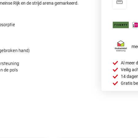
meinse Rijk en de strijd arena gemarkeerd.
bsorptie
mee
(gebroken hand)
ersteuning
Al meer d
n de pols
Veilig ac
14 dagen
Gratis b