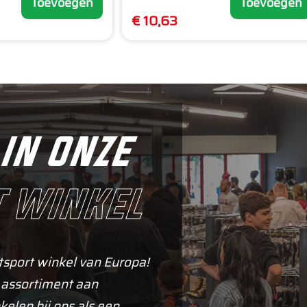
Toevoegen
Toevoegen
€ 10,63
in onze
 winkel
tsport winkel van Europa!
 assortiment aan
kelen bij ons als een