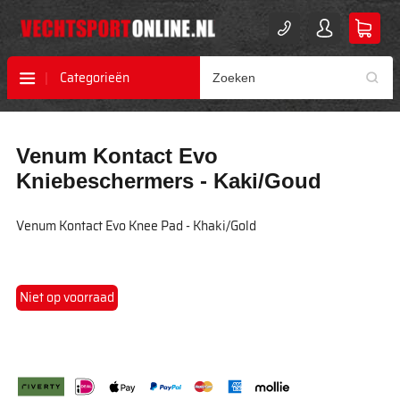
Categorieën
Ga
Ga
Venum Kontact Evo
naar
naar
het
het
Kniebeschermers - Kaki/Goud
einde
begin
van
van
Venum Kontact Evo Knee Pad - Khaki/Gold
de
de
afbeeldingen-
afbeeldingen-
gallerij
gallerij
Niet op voorraad