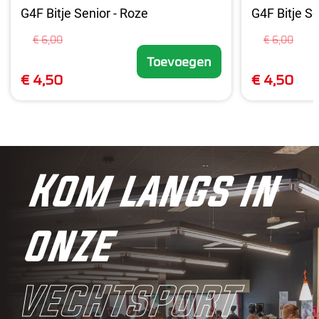
G4F Bitje Senior - Roze
G4F Bitje Se
€ 6,00
€ 6,00
Toevoegen
€ 4,50
€ 4,50
Kom langs in
onze
vechtsport