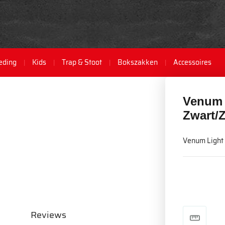
eding
Kids
Trap & Stoot
Bokszakken
Accessoires
Venum L
Zwart/
Venum Light 
Reviews