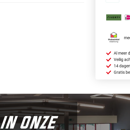
mee
Al meer d
Veilig ac
14 dagen
Gratis b
in onze