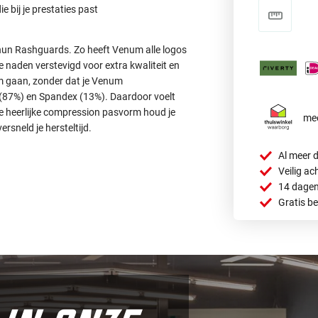
e bij je prestaties past
un Rashguards. Zo heeft Venum alle logos
e naden verstevigd voor extra kwaliteit en
m gaan, zonder dat je Venum
(87%) en Spandex (13%). Daardoor voelt
De heerlijke compression pasvorm houd je
mee
rsneld je hersteltijd.
Al meer d
Veilig ac
14 dagen
Gratis b