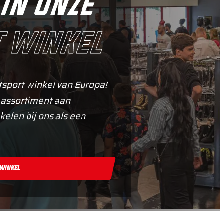
in onze
 winkel
tsport winkel van Europa!
 assortiment aan
kelen bij ons als een
 Winkel