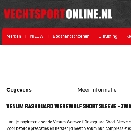
Merken
NIEUW
Bokshandschoenen
Uitrusting
Kl
Ga
Ga
naar
naar
het
het
einde
begin
van
van
de
de
afbeeldingen-
afbeeldingen-
Meer informatie
Gegevens
gallerij
gallerij
Venum Rashguard Werewolf Short Sleeve - Zwa
Laat je inspireren door de Venum Werewolf Rashguard Short Sleeve en 
Voor beterde prestaties en hersteltijd heeft Venum hun compressietec