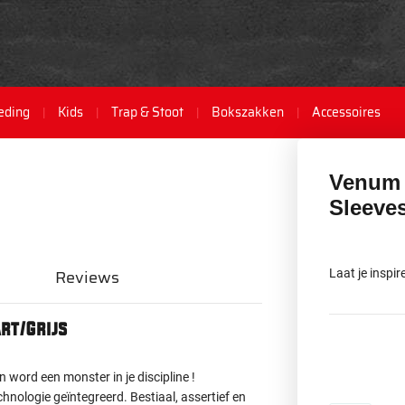
eding
Kids
Trap & Stoot
Bokszakken
Accessoires
Venum 
Sleeves
Reviews
Laat je insp
rt/Grijs
word een monster in je discipline !
hnologie geïntegreerd. Bestiaal, assertief en