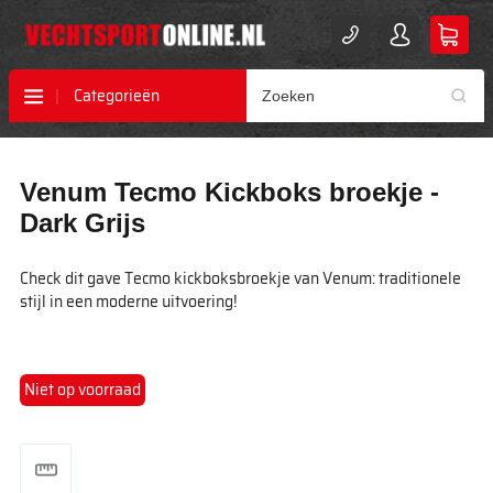
Categorieën
Ga
Ga
Venum Tecmo Kickboks broekje -
naar
naar
het
het
Dark Grijs
einde
begin
van
van
Check dit gave Tecmo kickboksbroekje van Venum: traditionele
de
de
stijl in een moderne uitvoering!
afbeeldingen-
afbeeldingen-
gallerij
gallerij
Niet op voorraad