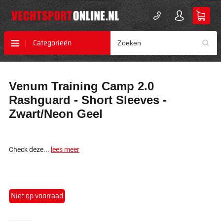
Categorieën
Ga
Ga
Venum Training Camp 2.0
naar
naar
het
het
Rashguard - Short Sleeves -
einde
begin
Zwart/Neon Geel
van
van
de
de
afbeeldingen-
afbeeldingen-
gallerij
gallerij
Check deze...
lees meer
Niet op voorraad