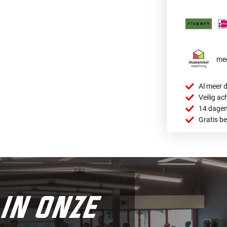
mee
Al meer d
Veilig ac
14 dagen
Gratis b
in onze