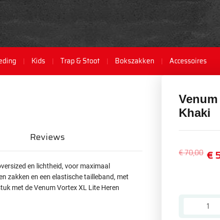
eding
Kids
Trap & Stoot
Bokszakken
Accessoires
Venum 
Khaki
Reviews
€ 70,00
€ 
oversized en lichtheid, voor maximaal
n zakken en een elastische tailleband, met
stuk met de Venum Vortex XL Lite Heren