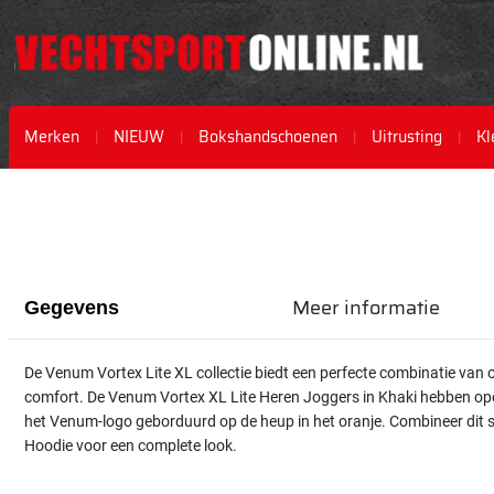
Merken
NIEUW
Bokshandschoenen
Uitrusting
Kl
Ga
Ga
naar
naar
het
het
einde
begin
van
van
de
de
Meer informatie
Gegevens
afbeeldingen-
afbeeldingen-
gallerij
gallerij
De Venum Vortex Lite XL collectie biedt een perfecte combinatie van 
comfort. De Venum Vortex XL Lite Heren Joggers in Khaki hebben ope
het Venum-logo geborduurd op de heup in het oranje. Combineer dit 
Hoodie voor een complete look.