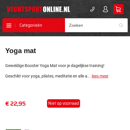
Categorieën
Ga
Ga
Yoga mat
naar
naar
het
het
einde
begin
Geweldige Booster Yoga Mat voor je dagelijkse training!
van
van
de
de
Geschikt voor yoga, pilates, meditatie en alle a...
lees meer
afbeeldingen-
afbeeldingen-
gallerij
gallerij
€ 22,95
Niet op voorraad